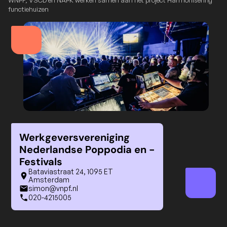
WNPF, VSCD en NAPK werken samen aan het project Harmonisering 
functiehuizen
Werkgeversvereniging 
Nederlandse Poppodia en -
Festivals
Bataviastraat 24, 1095 ET 
Amsterdam
simon@vnpf.nl
020-4215005