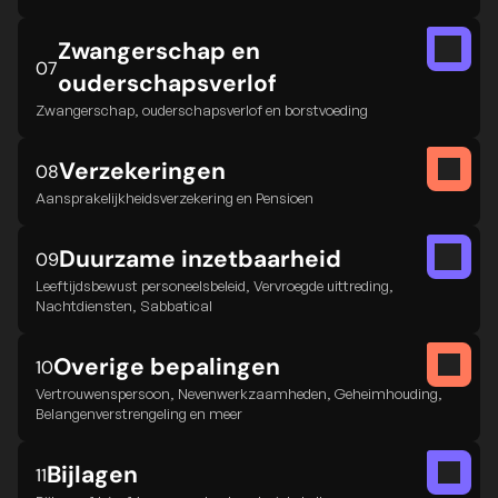
Zwangerschap en 
07
ouderschapsverlof
Zwangerschap, ouderschapsverlof en borstvoeding
Verzekeringen
08
Aansprakelijkheidsverzekering en Pensioen
Duurzame inzetbaarheid
09
Leeftijdsbewust personeelsbeleid, Vervroegde uittreding,
Nachtdiensten, Sabbatical
Overige bepalingen
10
Vertrouwenspersoon, Nevenwerkzaamheden, Geheimhouding,
Belangenverstrengeling en meer
Bijlagen
11