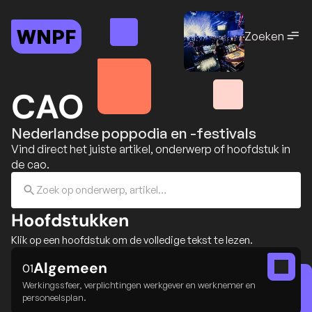
WNPF
Zoeken
CAO
Nederlandse poppodia en -festivals
Vind direct het juiste artikel, onderwerp of hoofdstuk in 
de cao.
Zoek op onderwerp, artikel…
Hoofdstukken
Klik op een hoofdstuk om de volledige tekst te lezen.
Algemeen
01
Werkingssfeer, verplichtingen werkgever en werknemer en
personeelsplan.